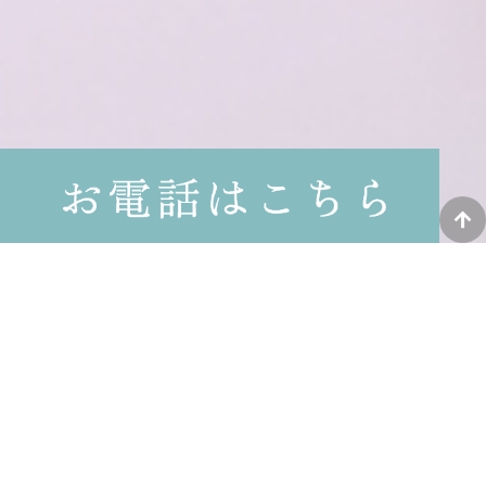
CONTACT
ご予約・ご相談は
お気軽に
沼津市や沼津近郊で動物病院をお探しな